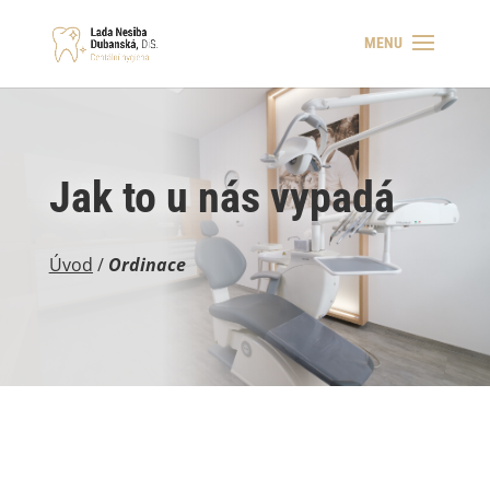
Jak to u nás vypadá
Úvod
/
Ordinace